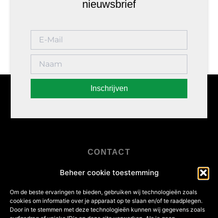
nieuwsbrief
Inschrijven
CONTACT
+31 (0)345 - 47 30 88
Beheer cookie toestemming
info@e-control-bv.nl
Om de beste ervaringen te bieden, gebruiken wij technologieën zoals
Linnaeusweg 2 - 3401 MS IJsselstein
cookies om informatie over je apparaat op te slaan en/of te raadplegen.
Door in te stemmen met deze technologieën kunnen wij gegevens zoals