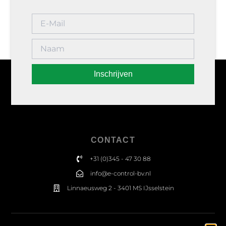
Inschrijven
CONTACT
+31 (0)345 - 47 30 88
info@e-control-bv.nl
Linnaeusweg 2 - 3401 MS IJsselstein