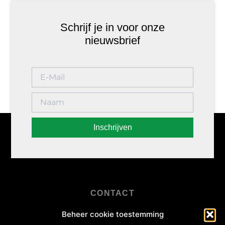
Schrijf je in voor onze
nieuwsbrief
Inschrijven
CONTACT
+31 (0)345 - 47 30 88
Beheer cookie toestemming